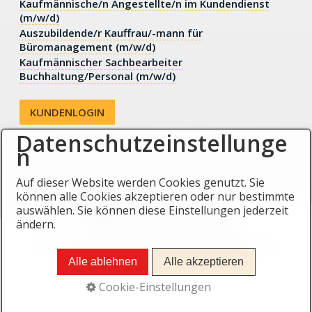
Kaufmännische/n Angestellte/n im Kundendienst
(m/w/d)
Auszubildende/r Kauffrau/-mann für
Büromanagement (m/w/d)
Kaufmännischer Sachbearbeiter
Buchhaltung/Personal (m/w/d)
KUNDENLOGIN
Datenschutzeinstellunge
n
Auf dieser Website werden Cookies genutzt. Sie
können alle Cookies akzeptieren oder nur bestimmte
Startseite
Kontakt
Impressum
auswählen. Sie können diese Einstellungen jederzeit
Datenschutzerklärung
AGB
ändern.
© 08.01 / 2026 SANNcompact GmbH Design by
Dölker IT-Systeme https://dits.eu
Alle ablehnen
Alle akzeptieren
Cookie-Einstellungen